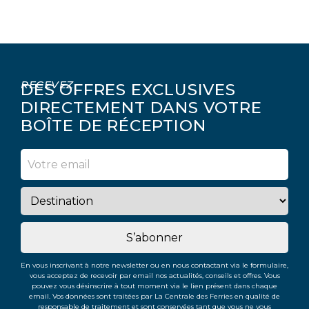
RECEVEZ
DES OFFRES EXCLUSIVES
DIRECTEMENT DANS VOTRE
BOÎTE DE RÉCEPTION
S’abonner
En vous inscrivant à notre newsletter ou en nous contactant via le formulaire,
vous acceptez de recevoir par email nos actualités, conseils et offres. Vous
pouvez vous désinscrire à tout moment via le lien présent dans chaque
email. Vos données sont traitées par La Centrale des Ferries en qualité de
responsable de traitement et sont conservées tant que vous ne vous